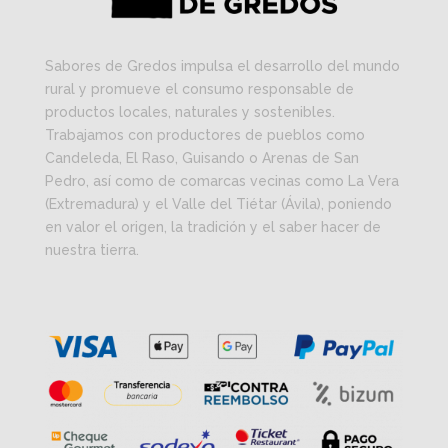
Sabores de Gredos impulsa el desarrollo del mundo
rural y promueve el consumo responsable de
productos locales, naturales y sostenibles.
Trabajamos con productores de pueblos como
Candeleda, El Raso, Guisando o Arenas de San
Pedro, así como de comarcas vecinas como La Vera
(Extremadura) y el Valle del Tiétar (Ávila), poniendo
en valor el origen, la tradición y el saber hacer de
nuestra tierra.