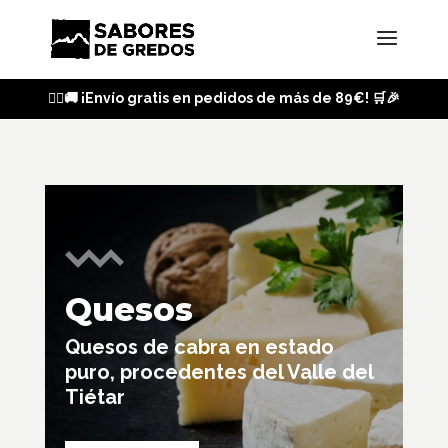
🏃‍♂️🚚 ¡Envío gratis en pedidos de más de 89€! 🛒🎉
Quesos
Quesos de cabra en estado
puro, procedentes del Valle del
Tiétar