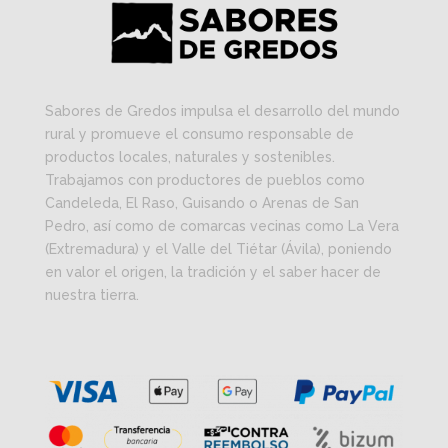
Sabores de Gredos impulsa el desarrollo del mundo
rural y promueve el consumo responsable de
productos locales, naturales y sostenibles.
Trabajamos con productores de pueblos como
Candeleda, El Raso, Guisando o Arenas de San
Pedro, así como de comarcas vecinas como La Vera
(Extremadura) y el Valle del Tiétar (Ávila), poniendo
en valor el origen, la tradición y el saber hacer de
nuestra tierra.