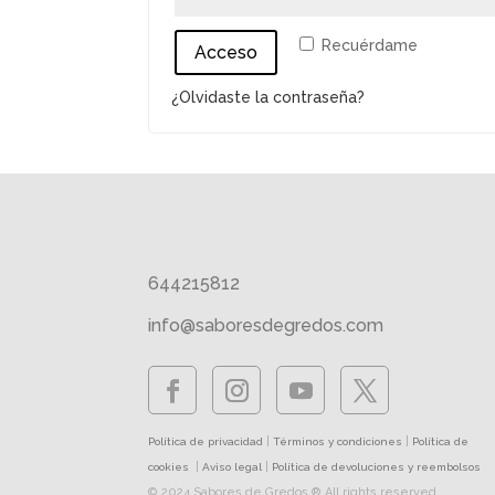
Recuérdame
Acceso
¿Olvidaste la contraseña?
644215812
info@saboresdegredos.com
|
|
Política de privacidad
Términos y condiciones
Política de
|
|
cookies
Aviso legal
Política de devoluciones y reembolsos
© 2024 Sabores de Gredos ® All rights reserved.