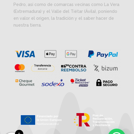
Pedro, así como de comarcas vecinas como La Vera
(Extremadura) y el Valle del Tiétar (Ávila), poniendo
en valor el origen, la tradición y el saber hacer de
nuestra tierra.
0