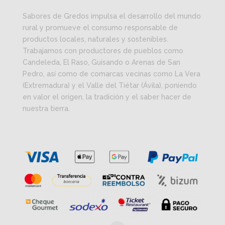
Sabores de Gredos impulsa el desarrollo del mundo
rural y promueve el consumo responsable de
productos locales, naturales y sostenibles.
Trabajamos con productores de pueblos como
Candeleda, El Raso, Guisando o Arenas de San
Pedro, así como de comarcas vecinas como La Vera
(Extremadura) y el Valle del Tiétar (Ávila), poniendo
en valor el origen, la tradición y el saber hacer de
nuestra tierra.