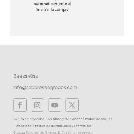
automáticamente al
finalizar la compra.
644215812
info@saboresdegredos.com
|
|
Política de privacidad
Términos y condiciones
Política de cookies
|
|
Aviso legal
Política de devoluciones y reembolsos
© 2024 Sabores de Gredos ® All rights reserved.