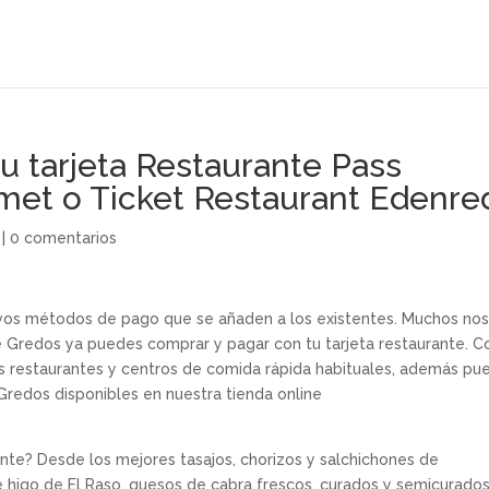
u tarjeta Restaurante Pass
et o Ticket Restaurant Edenre
|
0 comentarios
os métodos de pago que se añaden a los existentes. Muchos nos
 Gredos ya puedes comprar y pagar con tu tarjeta restaurante. C
us restaurantes y centros de comida rápida habituales, además pu
Gredos disponibles en nuestra tienda online
nte? Desde los mejores tasajos, chorizos y salchichones de
higo de El Raso, quesos de cabra frescos, curados y semicurado