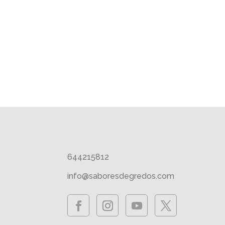
644215812
info@saboresdegredos.com