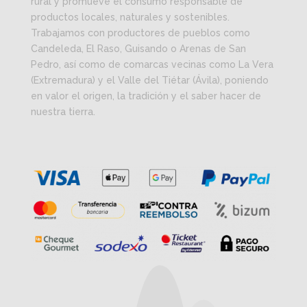
rural y promueve el consumo responsable de
productos locales, naturales y sostenibles.
Trabajamos con productores de pueblos como
Candeleda, El Raso, Guisando o Arenas de San
Pedro, así como de comarcas vecinas como La Vera
(Extremadura) y el Valle del Tiétar (Ávila), poniendo
en valor el origen, la tradición y el saber hacer de
nuestra tierra.