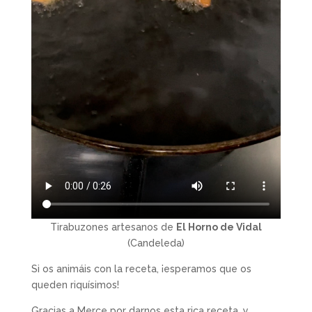
Tirabuzones artesanos de
El Horno de Vidal
(Candeleda)
Si os animáis con la receta, ¡esperamos que os
queden riquísimos!
Gracias a Merce por darnos esta rica receta, y,