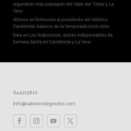
legumbres más populares del Valle del Tiétar y La
Vera
Alfonso
en
Entrevista al presidente del Atlético
Candeleda: balance de la temporada 2020-2021
Sara
en
Los tirabuzones, dulces indispensables de
Semana Santa en Candeleda y La Vera
644215812
info@saboresdegredos.com