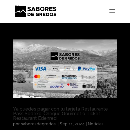
Ya puedes pagar con tu tarjeta Restaurante
Pass Sodexo, Cheque Gourmet o Ticket
Restaurant Edenred
por
saboresdegredos.
|
Sep 11, 2024
|
Noticias