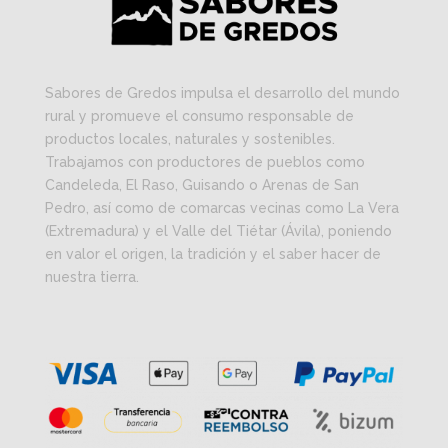
Sabores de Gredos impulsa el desarrollo del mundo
rural y promueve el consumo responsable de
productos locales, naturales y sostenibles.
Trabajamos con productores de pueblos como
Candeleda, El Raso, Guisando o Arenas de San
Pedro, así como de comarcas vecinas como La Vera
(Extremadura) y el Valle del Tiétar (Ávila), poniendo
en valor el origen, la tradición y el saber hacer de
nuestra tierra.