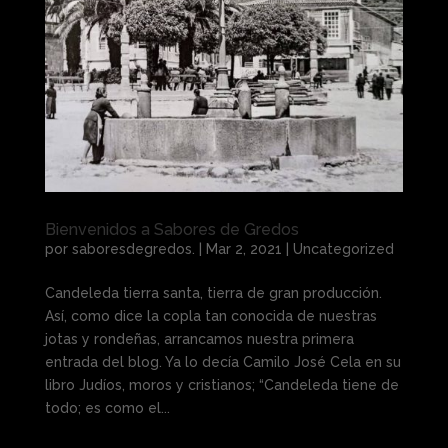
Bienvenidos a Sabores de Gredos
por
saboresdegredos.
|
Mar 2, 2021
|
Uncategorized
Candeleda tierra santa, tierra de gran producción.
Así, como dice la copla tan conocida de nuestras
jotas y rondeñas, arrancamos nuestra primera
entrada del blog. Ya lo decía Camilo José Cela en su
libro Judíos, moros y cristianos; “Candeleda tiene de
todo; es como el...