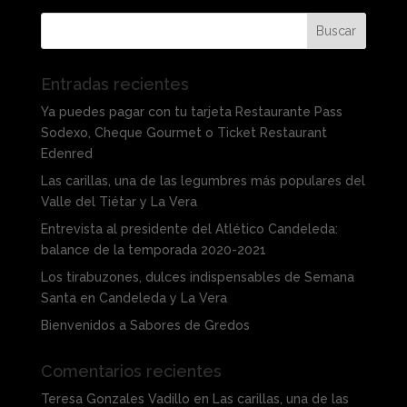
Entradas recientes
Ya puedes pagar con tu tarjeta Restaurante Pass
Sodexo, Cheque Gourmet o Ticket Restaurant
Edenred
Las carillas, una de las legumbres más populares del
Valle del Tiétar y La Vera
Entrevista al presidente del Atlético Candeleda:
balance de la temporada 2020-2021
Los tirabuzones, dulces indispensables de Semana
Santa en Candeleda y La Vera
Bienvenidos a Sabores de Gredos
Comentarios recientes
Teresa Gonzales Vadillo
en
Las carillas, una de las