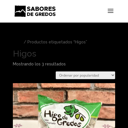
Inicio
/ Productos etiquetados “Higos”
Higos
Ordenado
Mostrando los 3 resultados
por
popularidad