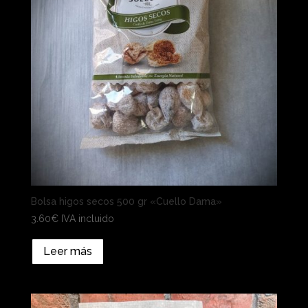
Bolsa higos secos 500 gr «Cuello Dama»
3.60
€
IVA incluido
Leer más