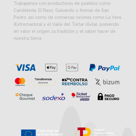
Trabajamos con productores de pueblos como
Candeleda, El Raso, Guisando o Arenas de San
Pedro, así como de comarcas vecinas como La Vera
(Extremadura) y el Valle del Tiétar (Ávila), poniendo
en valor el origen, la tradición y el saber hacer de
nuestra tierra.