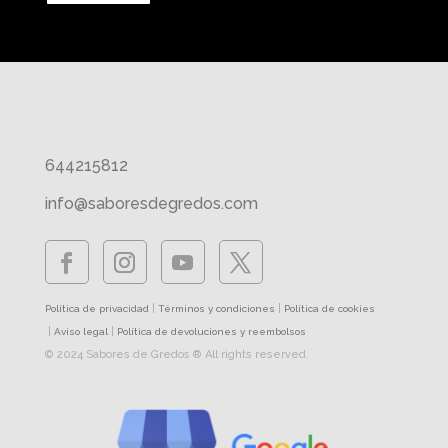
644215812
info@saboresdegredos.com
|
|
Política de privacidad
Términos y condiciones
Política de cookies
|
|
Aviso legal
Política de devoluciones y reembolsos
© 2024 Sabores de Gredos ® All rights reserved.