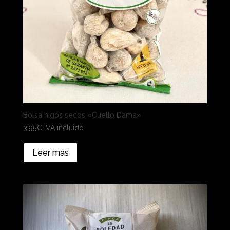
Bolsa higos secos «Cuello Dama»
3.95
€
IVA incluido
Leer más