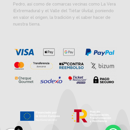
Pedro, así como de comarcas vecinas como La Vera
(Extremadura) y el Valle del Tiétar (Ávila), poniendo
en valor el origen, la tradición y el saber hacer de
nuestra tierra.
0