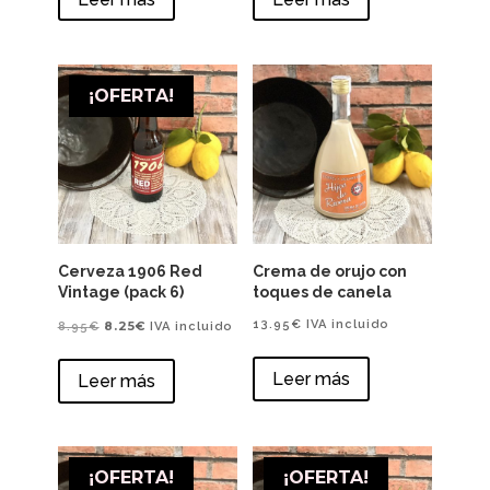
¡OFERTA!
Cerveza 1906 Red
Crema de orujo con
Vintage (pack 6)
toques de canela
El
El
13.95
€
IVA incluido
8.25
€
8.95
€
IVA incluido
precio
precio
Leer más
Leer más
original
actual
era:
es:
8.95€.
8.25€.
¡OFERTA!
¡OFERTA!