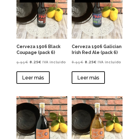
Cerveza 1906 Black
Cerveza 1906 Galician
Coupage (pack 6)
Irish Red Ale (pack 6)
El
El
El
El
8.25
€
8.25
€
9.95
€
IVA incluido
8.95
€
IVA incluido
precio
precio
precio
precio
Leer más
Leer más
original
actual
original
actual
era:
es:
era:
es:
9.95€.
8.25€.
8.95€.
8.25€.