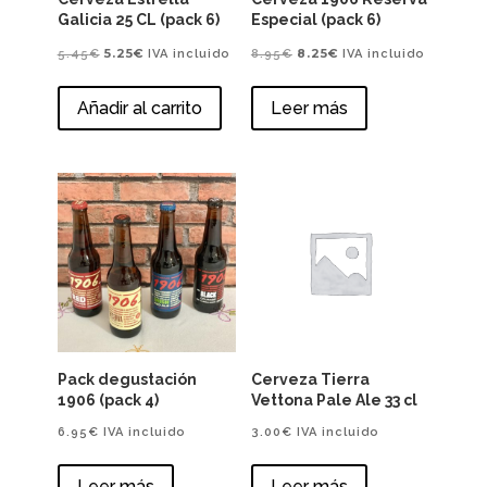
Galicia 25 CL (pack 6)
Especial (pack 6)
El
El
El
El
5.25
€
8.25
€
5.45
€
IVA incluido
8.95
€
IVA incluido
precio
precio
precio
precio
Añadir al carrito
Leer más
original
actual
original
actual
era:
es:
era:
es:
5.45€.
5.25€.
8.95€.
8.25€.
Pack degustación
Cerveza Tierra
1906 (pack 4)
Vettona Pale Ale 33 cl
6.95
€
IVA incluido
3.00
€
IVA incluido
Leer más
Leer más