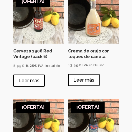
¡OFERTA!
Cerveza 1906 Red
Crema de orujo con
Vintage (pack 6)
toques de canela
El
El
13.95
€
IVA incluido
8.25
€
8.95
€
IVA incluido
precio
precio
Leer más
Leer más
original
actual
era:
es:
8.95€.
8.25€.
¡OFERTA!
¡OFERTA!