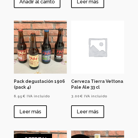
Añadir al carrito
Leer más
original
actual
original
actual
era:
es:
era:
es:
5.45€.
5.25€.
8.95€.
8.25€.
Pack degustación 1906
Cerveza Tierra Vettona
(pack 4)
Pale Ale 33 cl
6.95
€
IVA incluido
3.00
€
IVA incluido
Leer más
Leer más