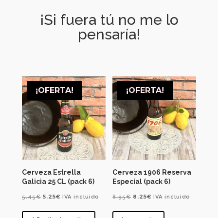
¡Si fuera tú no me lo
pensaría!
¡OFERTA!
¡OFERTA!
Cerveza Estrella
Cerveza 1906 Reserva
Galicia 25 CL (pack 6)
Especial (pack 6)
El
El
El
El
5.25
€
8.25
€
5.45
€
IVA incluido
8.95
€
IVA incluido
precio
precio
precio
precio