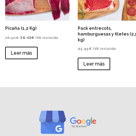
Picaña (1,2 Kg)
Pack entrecots,
hamburguesas y filetes (2,
El
El
26.45
€
28.90
€
IVA incluido
kg)
precio
precio
45.95
€
IVA incluido
Leer más
original
actual
era:
es:
Leer más
28.90€.
26.45€.