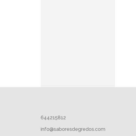
644215812
info@saboresdegredos.com