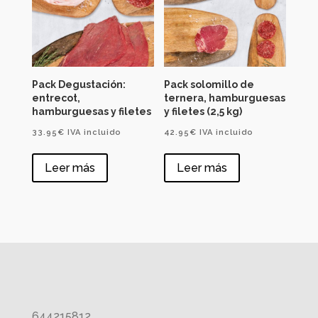
Pack Degustación:
Pack solomillo de
entrecot,
ternera, hamburguesas
hamburguesas y filetes
y filetes (2,5 kg)
33.95
€
IVA incluido
42.95
€
IVA incluido
Leer más
Leer más
644215812