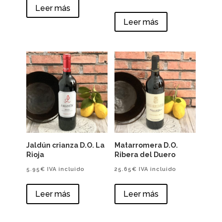
Leer más
original
actual
Leer más
era:
es:
12.45€.
11.95€.
Jaldún crianza D.O. La
Matarromera D.O.
Rioja
Ribera del Duero
5.95
€
IVA incluido
25.65
€
IVA incluido
Leer más
Leer más