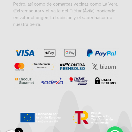
Pedro, así como de comarcas vecinas como La Vera
(Extremadura) y el Valle del Tiétar (Ávila), poniendo
en valor el origen, la tradición y el saber hacer de
nuestra tierra.
0