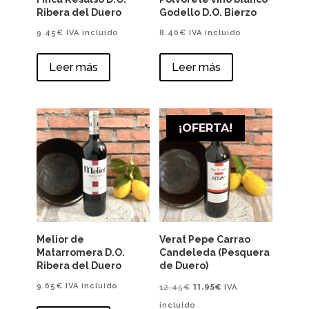
Ribera del Duero
Godello D.O. Bierzo
9.45
€
IVA incluido
8.40
€
IVA incluido
Leer más
Leer más
¡OFERTA!
Melior de
Verat Pepe Carrao
Matarromera D.O.
Candeleda (Pesquera
Ribera del Duero
de Duero)
El
El
9.65
€
IVA incluido
11.95
€
12.45
€
IVA
precio
precio
incluido