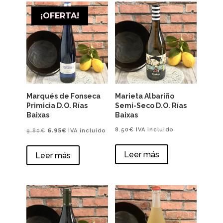
¡OFERTA!
Marqués de Fonseca
Marieta Albariño
Primicia D.O. Rías
Semi-Seco D.O. Rías
Baixas
Baixas
El
El
8.50
€
IVA incluido
6.95
€
9.80
€
IVA incluido
precio
precio
Leer más
Leer más
original
actual
era:
es:
9.80€.
6.95€.