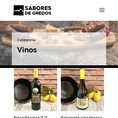
Categoría:
Vinos
Finca Resalso D.O.
Polvorete vino blanco