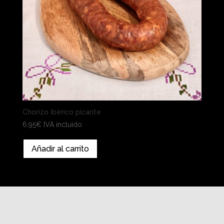
Chorizo ibérico picante
6.95
€
IVA incluido
Añadir al carrito