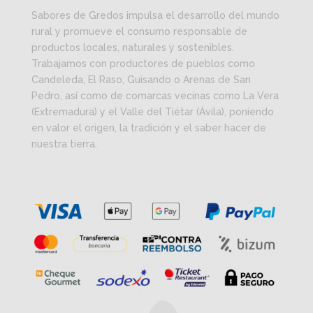
Sabores de Gredos impulsa el desarrollo del mundo
rural y promueve el consumo responsable de
productos locales, naturales y sostenibles.
Trabajamos con productores de pueblos como
Candeleda, El Raso, Guisando o Arenas de San
Pedro, así como de comarcas vecinas como La Vera
(Extremadura) y el Valle del Tiétar (Ávila), poniendo
en valor el origen, la tradición y el saber hacer de
nuestra tierra.