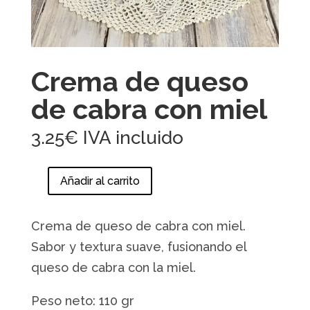
Crema de queso
de cabra con miel
3.25
€
IVA incluido
Añadir al carrito
Crema
de
queso
Crema de queso de cabra con miel.
de
Sabor y textura suave, fusionando el
cabra
queso de cabra con la miel.
con
miel
Peso neto: 110 gr
cantidad