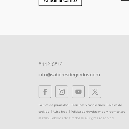
Añadir al carrito
644215812
info@saboresdegredos.com
|
|
Política de privacidad
Términos y condiciones
Política de
|
|
cookies
Aviso legal
Política de devoluciones y reembolsos
© 2024 Sabores de Gredos ® All rights reserved.