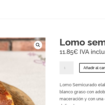
Lomo sem
11.85
€
IVA incl
Lomo
Añadir al car
semicurado
cantidad
Lomo Semicurado elab
blanco graso con adobo
maceración y con una c