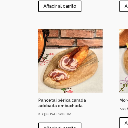
Añadir al carrito
A
Panceta ibérica curada
Morc
adobada embuchada
7.15
6.75
€
IVA incluido
A