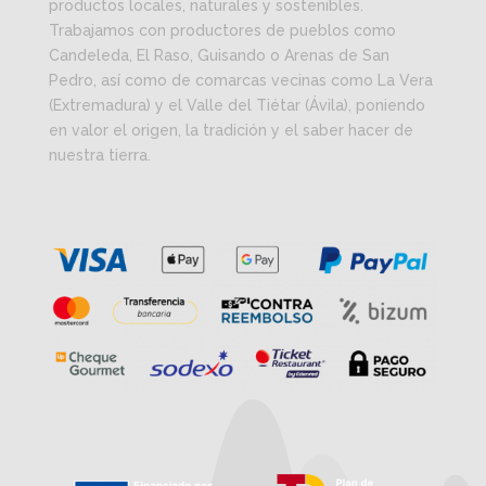
productos locales, naturales y sostenibles.
Trabajamos con productores de pueblos como
Candeleda, El Raso, Guisando o Arenas de San
Pedro, así como de comarcas vecinas como La Vera
(Extremadura) y el Valle del Tiétar (Ávila), poniendo
en valor el origen, la tradición y el saber hacer de
nuestra tierra.