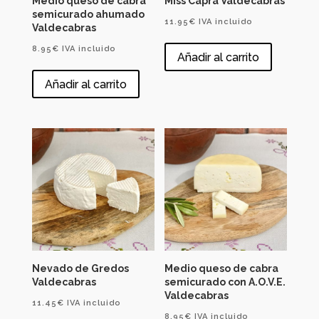
Medio queso de cabra
Miss Capra Valdecabras
semicurado ahumado
11.95
€
IVA incluido
Valdecabras
8.95
€
IVA incluido
Añadir al carrito
Añadir al carrito
Nevado de Gredos
Medio queso de cabra
Valdecabras
semicurado con A.O.V.E.
Valdecabras
11.45
€
IVA incluido
8.95
€
IVA incluido