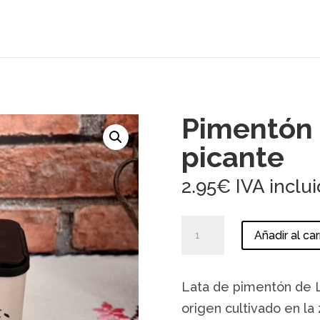
Pimentón 
picante
2.95
€
IVA inclu
Pimentón
Añadir al car
de
La
Vera
Lata de pimentón de L
picante
cantidad
origen cultivado en la