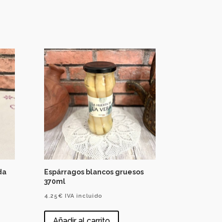
da
Espárragos blancos gruesos
370ml
4.25
€
IVA incluido
Añadir al carrito