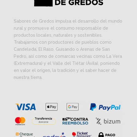
Sabores de Gredos impulsa el desarrollo del mundo
rural y promueve el consumo responsable de
productos locales, naturales y sostenibles.
Trabajamos con productores de pueblos como
Candeleda, El Raso, Guisando o Arenas de San
Pedro, así como de comarcas vecinas como La Vera
(Extremadura) y el Valle del Tiétar (Ávila), poniendo
en valor el origen, la tradición y el saber hacer de
nuestra tierra.