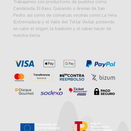
Trabajamos con productores de pueblos como
Candeleda, El Raso, Guisando o Arenas de San
Pedro, así como de comarcas vecinas como La Vera
(Extremadura) y el Valle del Tiétar (Ávila), poniendo
en valor el origen, la tradición y el saber hacer de
nuestra tierra.