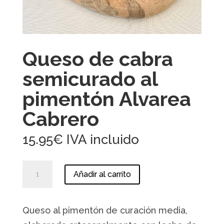
Queso de cabra
semicurado al
pimentón Alvarea
Cabrero
15.95
€
IVA incluido
Queso
Añadir al carrito
de
cabra
semicurado
Queso al pimentón de curación media,
al
pimentón