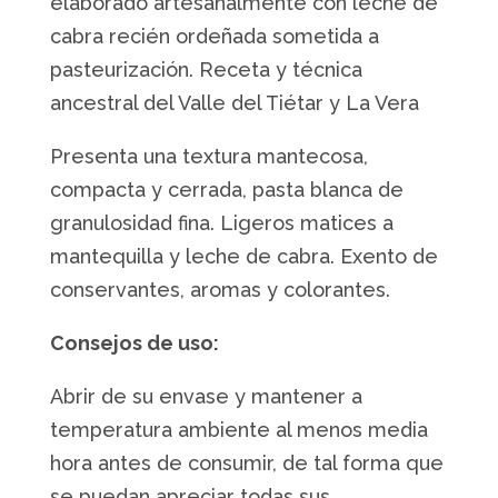
elaborado artesanalmente con leche de
Alvarea
cabra recién ordeñada sometida a
Cabrero
pasteurización. Receta y técnica
cantidad
ancestral del Valle del Tiétar y La Vera
Presenta una textura mantecosa,
compacta y cerrada, pasta blanca de
granulosidad fina. Ligeros matices a
mantequilla y leche de cabra. Exento de
conservantes, aromas y colorantes.
Consejos de uso:
Abrir de su envase y mantener a
temperatura ambiente al menos media
hora antes de consumir, de tal forma que
se puedan apreciar todas sus