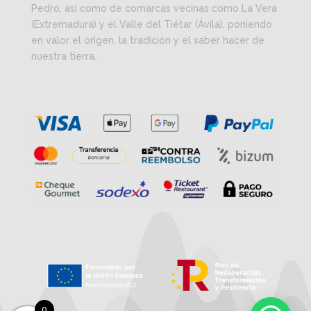
Pedro, así como de comarcas vecinas como La Vera
(Extremadura) y el Valle del Tiétar (Ávila), poniendo
en valor el origen, la tradición y el saber hacer de
nuestra tierra.
0