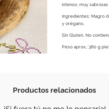
intenso, muy sabrosas 
Ingredientes: Magro de
y orégano.
Sin Gluten. No contie
Peso aprox.: 380 g pie
Productos relacionados
¡Si fuera tú no me lo pensaría!