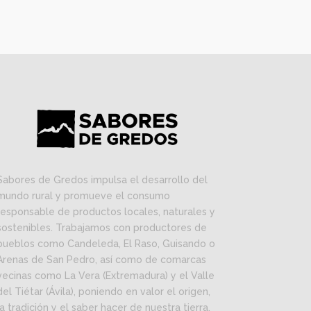
Sabores de Gredos impulsa el desarrollo del
mundo rural y promueve el consumo
responsable de productos locales, naturales y
sostenibles. Trabajamos con productores de
pueblos como Candeleda, El Raso, Guisando o
Arenas de San Pedro, así como de comarcas
vecinas como La Vera (Extremadura) y el Valle
del Tiétar (Ávila), poniendo en valor el origen,
la tradición y el saber hacer de nuestra tierra.