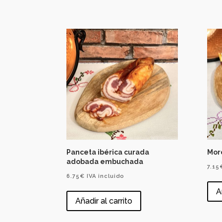
Panceta ibérica curada
Morc
adobada embuchada
7.15
6.75
€
IVA incluido
A
Añadir al carrito