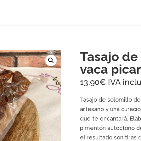
Tasajo de
vaca pica
13.90
€
IVA incl
Tasajo de solomillo d
artesano y una curació
que te encantará. Ela
pimentón autóctono de
el resultado son tiras