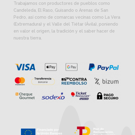
Trabajamos con productores de pueblos como
Candeleda, El Raso, Guisando o Arenas de San
Pedro, así como de comarcas vecinas como La Vera
(Extremadura) y el Valle del Tiétar (Ávila), poniendo
en valor el origen, la tradición y el saber hacer de
nuestra tierra.