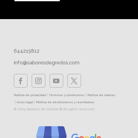
644215812
info@saboresdegredos.com
|
|
Política de privacidad
Términos y condiciones
Política de cookies
|
|
Aviso legal
Política de devoluciones y reembolsos
© 2024 Sabores de Gredos ® All rights reserved.