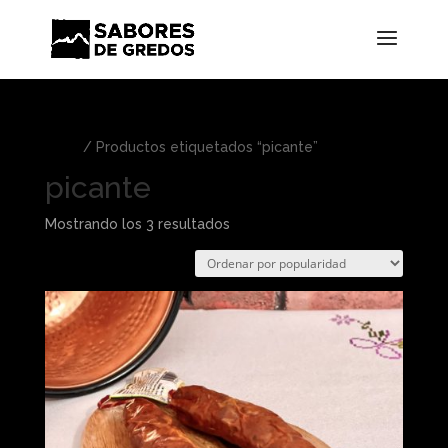
Inicio
/ Productos etiquetados “picante”
picante
Ordenado
Mostrando los 3 resultados
por
popularidad