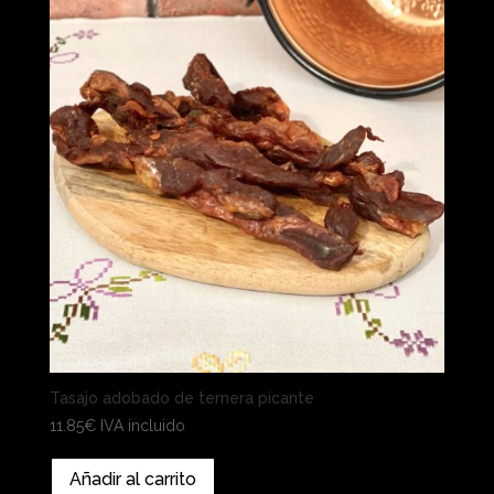
Tasajo adobado de ternera picante
11.85
€
IVA incluido
Añadir al carrito