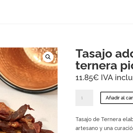
Tasajo ad
ternera p
11.85
€
IVA incl
Tasajo
Añadir al car
adobado
de
ternera
Tasajo de Ternera ela
picante
cantidad
artesano y una curació