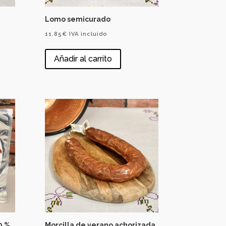
Lomo semicurado
11.85
€
IVA incluido
Añadir al carrito
0 %
Morcilla de verano achorizada