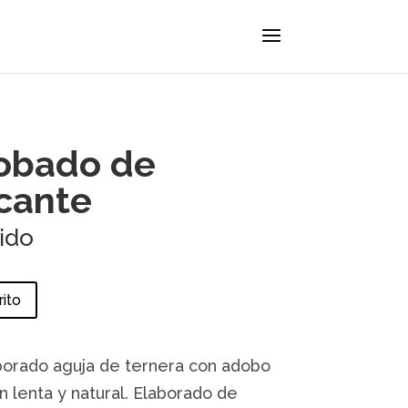
obado de
icante
uido
rito
borado aguja de ternera con adobo
n lenta y natural. Elaborado de