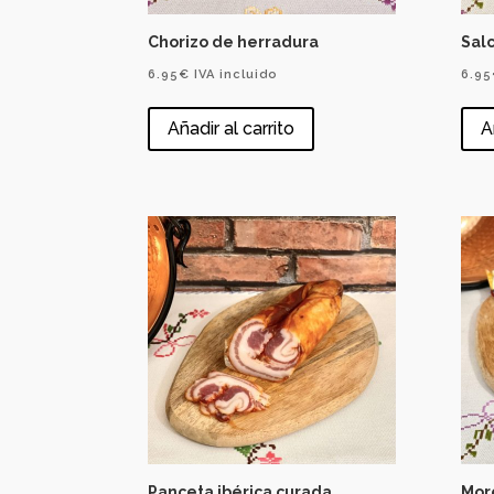
Chorizo de herradura
Salc
6.95
€
IVA incluido
6.95
Añadir al carrito
A
Panceta ibérica curada
Morc