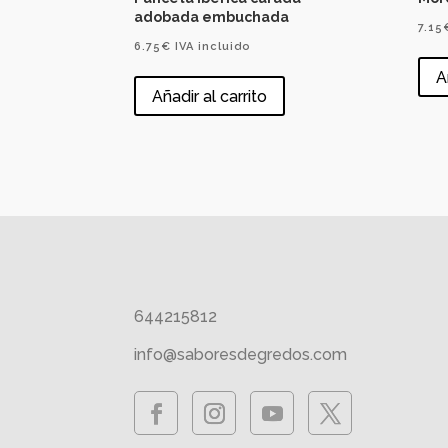
adobada embuchada
7.15
6.75
€
IVA incluido
A
Añadir al carrito
644215812
info@saboresdegredos.com