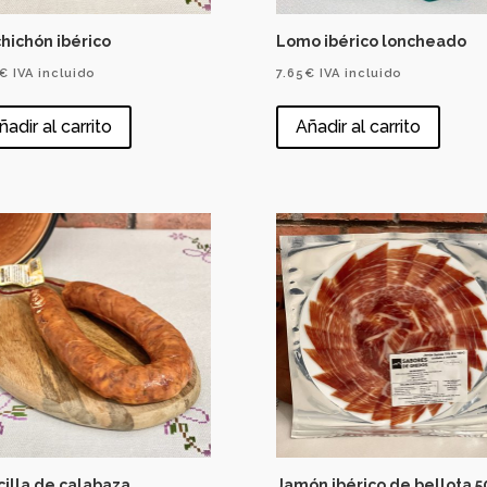
hichón ibérico
Lomo ibérico loncheado
€
IVA incluido
7.65
€
IVA incluido
ñadir al carrito
Añadir al carrito
illa de calabaza
Jamón ibérico de bellota 5