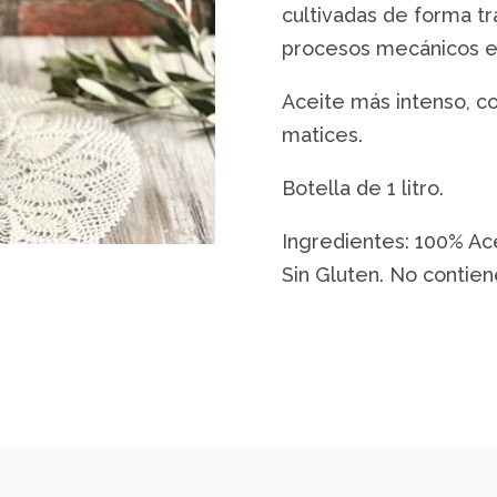
Candeleda
cultivadas de forma tr
1
procesos mecánicos en
litro
cantidad
Aceite más intenso, co
matices.
Botella de 1 litro.
Ingredientes: 100% Ace
Sin Gluten. No contien