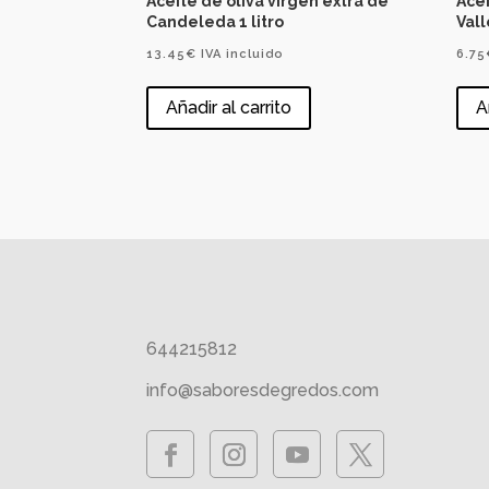
Aceite de oliva virgen extra de
Acei
Candeleda 1 litro
Vall
13.45
€
IVA incluido
6.75
Añadir al carrito
A
644215812
info@saboresdegredos.com