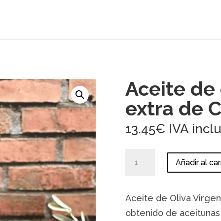
Aceite de 
extra de C
13.45
€
IVA incl
Aceite
Añadir al car
de
oliva
virgen
Aceite de Oliva Virgen
extra
de
obtenido de aceitunas 