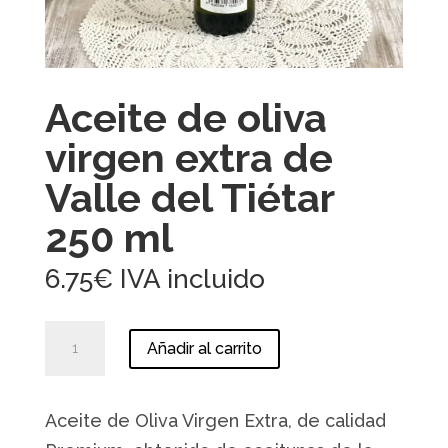
Aceite de oliva
virgen extra de
Valle del Tiétar
250 ml
6.75
€
IVA incluido
Aceite
Añadir al carrito
de
oliva
virgen
Aceite de Oliva Virgen Extra, de calidad
extra
de