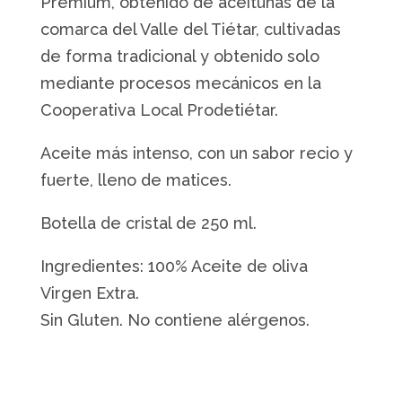
Premium, obtenido de aceitunas de la
Valle
comarca del Valle del Tiétar, cultivadas
del
de forma tradicional y obtenido solo
Tiétar
250
mediante procesos mecánicos en la
ml
Cooperativa Local Prodetiétar.
cantidad
Aceite más intenso, con un sabor recio y
fuerte, lleno de matices.
Botella de cristal de 250 ml.
Ingredientes: 100% Aceite de oliva
Virgen Extra.
Sin Gluten. No contiene alérgenos.