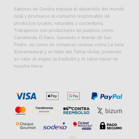
Sabores de Gredos impulsa el desarrollo del mundo
rural y promueve el consumo responsable de
productos locales, naturales y sostenibles.
Trabajamos con productores de pueblos como
Candeleda, El Raso, Guisando o Arenas de San
Pedro, así como de comarcas vecinas como La Vera
(Extremadura) y el Valle del Tiétar (Ávila), poniendo
en valor el origen, la tradición y el saber hacer de
nuestra tierra.