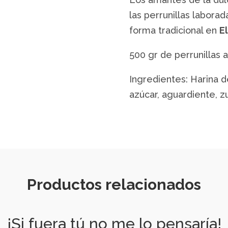
las perrunillas labora
forma tradicional en
E
500 gr de perrunillas 
Ingredientes: Harina de
azúcar, aguardiente, z
Productos relacionados
¡Si fuera tú no me lo pensaría!