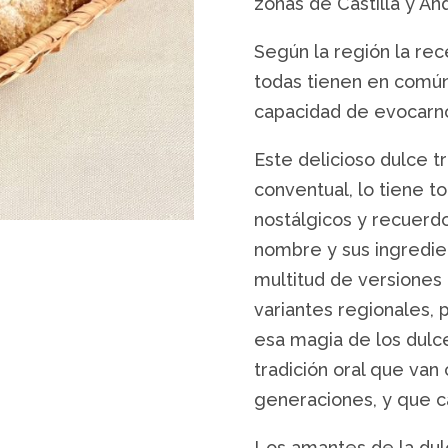
zonas de Castilla y And
Según la región la rece
todas tienen en común 
capacidad de evocarn
Este delicioso dulce t
conventual, lo tiene t
nostálgicos y recuerdo
nombre y sus ingredi
multitud de versiones 
variantes regionales, 
esa magia de los dulce
tradición oral que van
generaciones, y que ca
Los amantes de la dulc