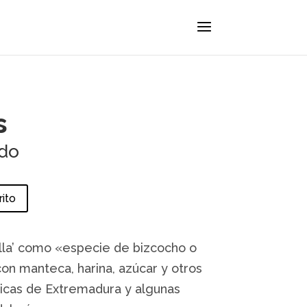
s
ido
rito
illa’ como «especie de bizcocho o
on manteca, harina, azúcar y otros
picas de Extremadura y algunas