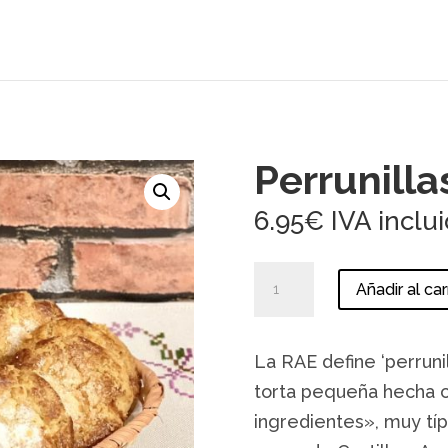
Perrunilla
6.95
€
IVA inclu
Perrunillas
Añadir al car
cantidad
La RAE define ‘perrun
torta pequeña hecha c
ingredientes», muy tí